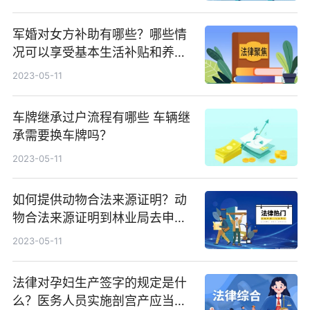
军婚对女方补助有哪些？哪些情
况可以享受基本生活补贴和养老
和医疗保险个人账户补贴待遇？
2023-05-11
车牌继承过户流程有哪些 车辆继
承需要换车牌吗？
2023-05-11
如何提供动物合法来源证明？动
物合法来源证明到林业局去申请
吗？
2023-05-11
法律对孕妇生产签字的规定是什
么？医务人员实施剖宫产应当首