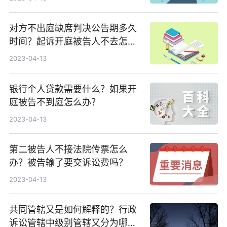
对方不出庭缺席判决公告期多久
时间？起诉开庭被告人不去怎么
处理呢？
2023-04-13
银行个人贷款需要什么？如果开
庭被告不到庭怎么办？
2023-04-13
第二被告人不接法院传票怎么
办？被告输了要交诉讼费吗？
2023-04-13
共同管辖又是如何解释的？行政
诉讼管辖中级别管辖又分为哪